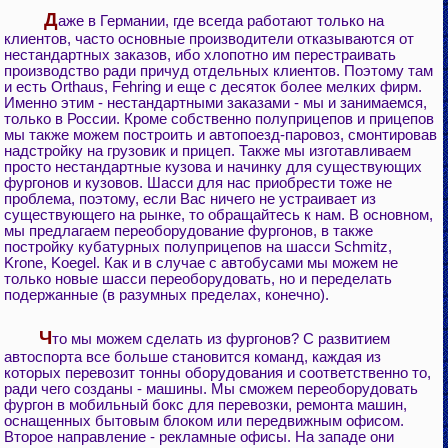
Д
аже в Германии, где всегда работают только на
клиентов, часто основные производители отказываются от
нестандартных заказов, ибо хлопотно им перестраивать
производство ради причуд отдельных клиентов. Поэтому там
и есть Orthaus, Fehring и еще с десяток более мелких фирм.
Именно этим - нестандартными заказами - мы и занимаемся,
только в России. Кроме собственно полуприцепов и прицепов
мы также можем построить и автопоезд-паровоз, смонтировав
надстройку на грузовик и прицеп. Также мы изготавливаем
просто нестандартные кузова и начинку для существующих
фургонов и кузовов. Шасси для нас приобрести тоже не
проблема, поэтому, если Вас ничего не устраивает из
существующего на рынке, то обращайтесь к нам. В основном,
мы предлагаем переоборудование фургонов, в также
постройку кубатурных полуприцепов на шасси Schmitz,
Krone, Koegel. Как и в случае с автобусами мы можем не
только новые шасси переоборудовать, но и переделать
подержанные (в разумных пределах, конечно).
Ч
то мы можем сделать из фургонов? С развитием
автоспорта все больше становится команд, каждая из
которых перевозит тонны оборудования и соответственно то,
ради чего созданы - машины. Мы сможем переоборудовать
фургон в мобильный бокс для перевозки, ремонта машин,
оснащенных бытовым блоком или передвижным офисом.
Второе направление - рекламные офисы. На западе они