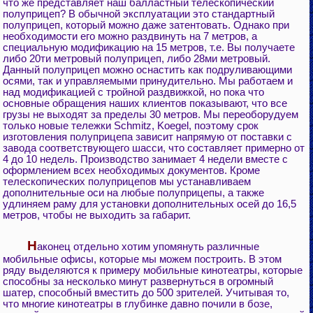
что же представляет наш балластный телескопический
полуприцеп? В обычной эксплуатации это стандартный
полуприцеп, который можно даже затентовать. Однако при
необходимости его можно раздвинуть на 7 метров, а
специальную модификацию на 15 метров, т.е. Вы получаете
либо 20ти метровый полуприцеп, либо 28ми метровый.
Данный полуприцеп можно оснастить как подруливающими
осями, так и управляемыми принудительно. Мы работаем и
над модификацией с тройной раздвижкой, но пока что
основные обращения наших клиентов показывают, что все
грузы не выходят за пределы 30 метров. Мы переоборудуем
только новые тележки Schmitz, Koegel, поэтому срок
изготовления полуприцепа зависит напрямую от поставки с
завода соответствующего шасси, что составляет примерно от
4 до 10 недель. Производство занимает 4 недели вместе с
оформлением всех необходимых документов. Кроме
телескопических полуприцепов мы устанавливаем
дополнительные оси на любые полуприцепы, а также
удлиняем раму для установки дополнительных осей до 16,5
метров, чтобы не выходить за габарит.
Н
аконец отдельно хотим упомянуть различные
мобильные офисы, которые мы можем построить. В этом
ряду выделяются к примеру мобильные кинотеатры, которые
способны за несколько минут развернуться в огромный
шатер, способный вместить до 500 зрителей. Учитывая то,
что многие кинотеатры в глубинке давно почили в бозе,