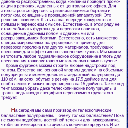
довольно распространены, когда компании проводят промо-
акции в регионах, удаленных от центрального офиса. Для
этого строятся фургоны с раздвигающимися бортами и
потолком, оснащенные проекционной аппаратурой. Это
решение позволяет быть на шаг впереди конкурентов в
прямом и переносном смысле. Естественно, в этом ряду не
стоит забывать фургоны для перевозки напитков,
оснащенные двойным полом и сдвижными или
раскрывающимися бортами. Естественно, есть множество
специализированных полуприцепов - к примеру для
перевозки поролона или других материалов, требующих
прессовки для эффективного заполнения кузова. Мы можем
изготовить любое гидравлическое оборудование вплоть для
прессования тонколистового металлолома прямо в кузове.
Кроме фургонов можем строить любые надстройки под
тентом. Естественно, основной упор мы делаем на объемные
полуприцепы и можем довести стандартный полуприцеп до
110 кбм. на осях, обутых в резину на 17,5 дюймов или для
особо легких и низких полуприцепов на 15 дюймов. Также под
тент можем убрать даже телескопические полуприцепы и
тралы, ведь иногда специфика перевозимого груза этого
требует.
Н
а сегодня мы сами производим телескопические
балластные полуприцепы. Почему только балластные? Пока
не смогли подобрать достойной тележки для низкорамника,
чтобы оптимизировать стоимость конечного продукта. Итак,