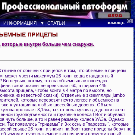
помощь
ИНФОРМАЦИЯ
СТАТЬИ
ЪЕМНЫЕ ПРИЦЕПЫ
, которые внутри больше чем снаружи.
 Отличие от обычных прицепов в том, что объемные прицепы
м. может увезти максимум 26 тонн, когда стандартный
к? Во-первых, потому, что на объемных автопоездах
офиль такой резины не превышает 60, а ширина 445.
ысота прицепа, чтобы войти в 4 метра по высоте, но
оненка из известной сказки). Отдельные экземпляры jumbo
авителей, которые перевозят нечто легкое и объемное на
я эксплуатации на любых шоссейных дорогах. Объем
ова достигает 3,15м., т.е. от пола кузова до дороги всего
нной грузоподъемности и грузовые колеса ! Вот и обувают
ов чуть больше, а то и равен размеру колеса УАЗа. Однако
и. Так появились "тридемы" и 3-х осные "паровозы", которые
ссой свыше 26 тонн, а значит на борт такие прицепы берут не
у объемом и грузоподъемностью появился промежуточный