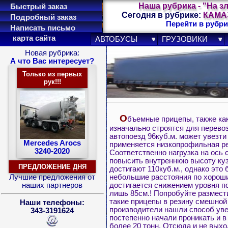
Наша рубрика - "На з
Быстрый заказ
Сегодня в рубрике:
КАМАЗ
Подробный заказ
Перейти в рубри
Написать письмо
карта сайта
АВТОБУСЫ
ГРУЗОВИКИ
Новая рубрика:
А что Вас интересует?
Только из первых
рук!!!
О
бъемные прицепы, также как
изначально строятся для перевоз
автопоезд 96куб.м. может увезти
Mercedes Arocs
применяется низкопрофильная рез
3240-2020
Соответственно нагрузка на ось 
повысить внутреннюю высоту куз
ПРЕДЛОЖЕНИЕ ДНЯ
достигают 110куб.м., однако это
небольшие расстояния по хороши
Лучшие предложения от
достигается снижением уровня по
наших партнеров
лишь 85см.! Попробуйте размест
такие прицепы в резину смешной 
Наши телефоны:
производители нашли способ увел
343-3191624
постепенно начали проникать и в
более 20 тонн. Отсюда и не вы