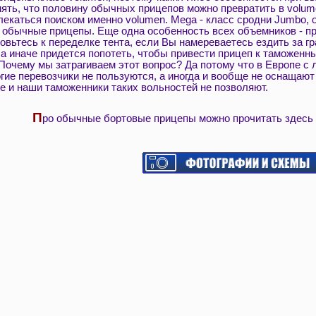
ять, что половину обычных прицепов можно превратить в volume
увлекаться поиском именно volumen. Mega - класс сродни Jumbo
 обычные прицепы. Еще одна особенность всех объемников - пр
товьтесь к переделке тента, если Вы намереваетесь ездить за 
, а иначе придется попотеть, чтобы привести прицеп к таможен
 Почему мы затрагиваем этот вопрос? Да потому что в Европе с
огие перевозчики не пользуются, а иногда и вообще не оснаща
е и наши таможенники таких вольностей не позволяют.
П
ро обычные бортовые прицепы можно прочитать здесь