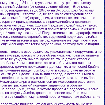
бны увезти до 24 тонн груза и имеют внутреннюю высоту
азванный volumen (от слова volume- объем). Этот класс
 грузоподъемность до 20тонн на 3-х осях, хотя 3-х осная
сный прицеп. Естественно, не только за счет уровня пола
люминиевые балки) ограждения, и конечно же, максимально
повороте и принудительно, а в прямолинейном движении
коло полуметра длины. Однако "тандем-тридем" лишен такого
рофиля дороги (на съездах и прочих переломах) начинает
адней части кузова тягача! Подытоживая, этот параграф, можно
поэтому половина европейских водителей поднимают стойки
 не нужен автоген и другие радикальные методы: почти все
, еще и оснащают стойки гидравликой, поэтому можно поднять
ны только к еврогрузам, т.е. упакованным и погруженным по
нать пузырь, потому что все объемники, как правило лишены
ожете не увидеть ничего, кроме тента на другой стороне
о проблем. Кроме того некоторые из объемников лишены
еревозок должно происходить до покупки, а не после! Крайне
ы покупаете прицеп Jumbo, то ни в коем случае не берите
чно! Эти узлы должны быть или свободно вставленными в
гая особенность, которую необходимо учитывать при выборе
. Некоторые фирмы разносят оси до межосевого расстояния
плоть до "раскрытия" подушек задней оси и обрыва
е более 1,5 м., если не хотите проблем с подвеской. Кроме
сь на покупку Jumbo, доверьте процесс приобретения
, что все ошибки покупателей просто мешают им работать, не
оре такого прицепа нет, однако их стоимость выше чем