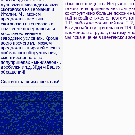
обычных прицепов. Нетрудно пон
лучшими производителями
такого типа прицепов не стоит 
скотовозов из Германии и
конструктивно больше похожи на
Италии. Мы можем
найти крайне тяжело, поэтому го
предложить все типы
TIR, либо уже ходивший под TIR
скотовозов и коневозов в
Вам доработку прицепа под TIR.
том числе подержанные и
пломбировке грузов, поэтому мн
восстановленные в
мы пока еще не в Шенгенской зон
заводских условиях. Кроме
всего прочего мы можем
предложить широкий спектр
мобильного оборудования,
смонтированного на
полуприцепах - минизаводы,
дробилки и т.д. Ждем Ваших
обращений!
Спасибо за внимание к нам!