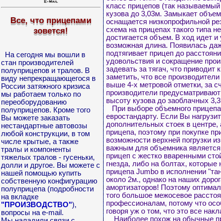
класс прицепов (так называемый 
кузова до 3,03м. Замыкает объем
Все, что прицепами
оснащается низкопрофильной рези
схема на прицепах такого типа не
зовется!
достигается объем. В ход идет и
возможная длина. Появилась даж
подтягивает прицеп до расстояни
На сегодня мы вошли в
удовольствия и сокращение прои
стан производителей
задевать за тягач, что приводит
полуприцепов и тралов. В
заметить, что все производител
виду непрекращающегося в
выше 4-х метровой отметки, за с
России затяжного кризиса
производители предусматривают в
мы работаем только по
высоту кузова до заоблачных 3,3
переоборудованию
При выборе объемного прицепа н
полуприцепов. Кроме того
евростандарту. Если Вы нагрузит
Вы можете заказать
дополнительных стоек в центре, а
нестандартные автовозы
прицепа, поэтому при покупке п
любой конструкции, в том
возможности верхней погрузки из
числе крытые, а также
важным для объемника является к
тралы и компоненты
прицеп с жестко вваренными сто
тяжелых тралов - гусеньки,
гнезда, либо на болтах, которые
долли и другое. Вы можете с
прицепа Jumbo в исполнении "тан
нашей помощью купить
около 2м., однако на наших доро
собственную конфигурацию
амортизаторов! Поэтому оптималь
полуприцепа (подробности
того большое межосевое расстоя
на вкладке
профессионалам, потому что особ
"ПРОИЗВОДСТВО"
),
говоря уж о том, что это все на
вопросы на e-mail.
Наиболее похож на обычные приц
Мы наладили связи с