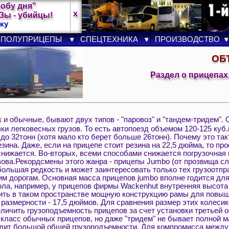
лобу дня"
x
ы - убийцы!
ку
ПОЛУПРИЦЕПЫ
СПЕЦТЕХНИКА
ПРОИЗВОДСТВО
ОБ
Раздел о прицепах
 и обычные, бывают двух типов - "паровоз" и "тандем-тридем".
ки легковесных грузов. То есть автопоезд объемом 120-125 куб.
 до 32тонн (хотя мало кто берет больше 26тонн). Почему это та
ина. Даже, если на прицепе стоит резина на 22,5 дюйма, то пр
снижается. Во-вторых, всеми способами снижается погрузочная в
ова.Рекордсмены этого жанра - прицепы Jumbo (от прозвища сл
 большая редкость и может заинтересовать только тех грузоотпр
м дорогам. Основная масса прицепов jumbo вполне годится дл
ла, например, у прицепов фирмы Wackenhut внутренняя высота куз
ить в таком пространстве мощную конструкцию рамы для повыше
размерности - 17,5 дюймов. Для сравнения размер этих колесик
ичить грузоподъемность прицепов за счет установки третьей ос
 класс обычных прицепов, но даже "тридем" не бывает полной ма
ходит большой общей грузоподъемности. Для компромисса межд