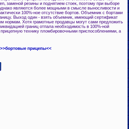
n, заменой резины и поднятием стоек, поэтому при выборе
, однако являются более мощными в смысле выносливости и
актически 100%-ное отсутствие бортов. Объемник с бортами
границу. Выход один - взять объемник, имеющий сертификат
ным нормам. Хотя грамотные продавцы могут сами предложить
 ликвидацией границ отпала необходимость в 100%-ной
ют прицепную технику пломбировочными приспособлениями, а
>>бортовые прицепы<<