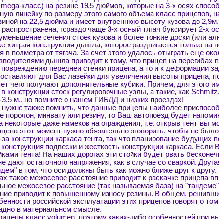
mega-класс) на резине 19,5 дюймов, которые на 3-х осях спосо
ную линейку по размеру этого самого объема класс прицепов, н
ной на 22,5 дюйма и имеет внутреннюю высоту кузова до 2,9м. и
 распространена, гораздо чаще 3-х осный тягач буксирует 2-х о
 уменьшение сечения стоек кузова и более тонкие доски (или а
е хитрая конструкция дышла, которое раздвигается только на 
я в полметра от тягача. За счет этого удалось отыграть еще о
зводителями дышла приводит к тому, что прицеп на перегибах п
 к повреждению передней стенки прицепа, а то и к деформации з
и оставляют для Вас лазейки для увеличения высоты прицепа, 
чет чего получают дополнительные кубики. Причем, для этого им
 конструкции стоек регулировочные узлы, а такие, как Schmitz
-3,5 м., но помните о нашем ГИБДД и низких проездах!
ужно также помнить, что данные прицепы наиболее приспособле
е поролон, минвату или резину, то Ваш автопоезд будет напоми
 некоторые даже намеков на ограждения, т.е. открыв тент, вы м
рицепа этот момент нужно обязательно оговорить, чтобы не был
-за конструкции каркаса тента, так что планирование будущих п
онструкция подвески и жесткость конструкции каркаса. Если В
йками тента! На наших дорогах эти стойки будет рвать бесконе
 не дают остаточного напряжения, как в случае со сваркой. Дру
дем" в том, что оси должны быть как можно ближе друг к другу
гах такое межосевое расстояние приводит к раскачке прицепа в
ное межосевое расстояние (так называемая база) на "тандеме" н
ние приводит к повышенному износу резины. В общем, решивши
енности российской эксплуатации этих прицепов говорят о том
кладно в материальном смысле.
епы класс volumen, поэтому каких-либо особенностей при выб