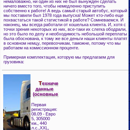
немаловажно, ни один из них не был вынужден сделать
ничего вместо того, чтобы немедленно приступить
собственно к работе! А ведь самый старый автобус, который
мы поставили был 1978 года выпуска! Может кто-либо еще
похвастаться такой статистикой в работе? Сомневаемся. И
наконец, мы всегда работали от кошелька клиента. И, хотя с
точки зрения некоторых из них, все-таки их слегка ободрали,
но это было по делу и необходимость небольшой переплаты
была обоснована, к тому же все деньги наши клиенты платят
в основном немцу, перевозчикам, таможне, потому что мы
работаем на комиссионном проценте.
Примерная комплектация, которую мы предлагаем для
грузовика:
Т
ехнические
данные
(основные)
Первая
регистрация:
08.09 - Евро
5, 305000
км., 440
л.с.,XXL,