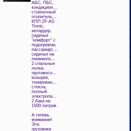
АБС, ПБС,
кондиционер,
стояночный
отопитель,холодильник,
КПП ZF-AS
Tronic,
интардер,
сиденье
"комфорт" с
подогревом,
пассажирское
сиденье на
пневмоподвеске,темпомат,
2 спальные
полки,
противосолнечный
козырек,
тонированные
стекла,
полный
электропакет,
2 бака на
1500 литров.
А теперь
внимание!
Эти
грузовики