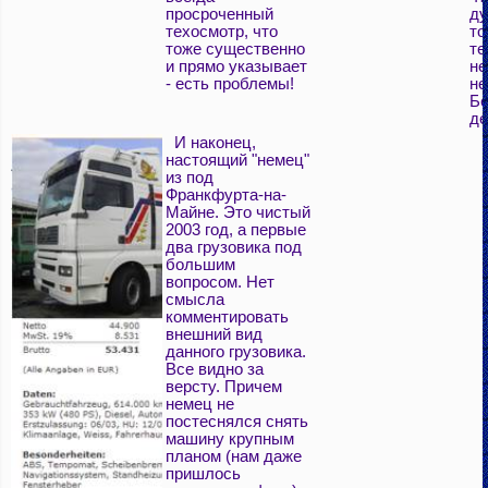
просроченный
ду
техосмотр, что
то
тоже существенно
те
и прямо указывает
н
- есть проблемы!
не
Бе
де
И наконец,
настоящий "немец"
из под
Франкфурта-на-
Майне. Это чистый
2003 год, а первые
два грузовика под
большим
вопросом. Нет
смысла
комментировать
внешний вид
данного грузовика.
Все видно за
версту. Причем
немец не
постеснялся снять
машину крупным
планом (нам даже
пришлось