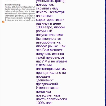
уменьшать фото),
потому как
скрывать ему
нечего! Несмотря
на схожие
характеристики и
разницу в цене
1000 евро, любой
разумный
покупатель взял
бы именно этот
автомобиль на
любом рынке. Так
что Вам мешает
получить именно
такой грузовик от
нас? Мы не играем
с левыми
поставщиками, мы
принципиально не
продаем
"дешевых"
предложений.
Именно такая
политика
позволяет нам
иметь практически
100%-ное