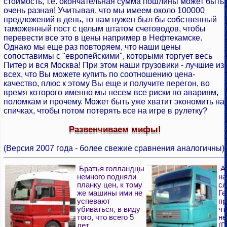
стоимость, т.е. окончательная сумма пошлины может быть
очень разная! Учитывая, что мы имеем около 100000
предложений в день, то нам нужен был бы собственный
таможенный пост с целым штатом счетоводов, чтобы
перевести все это в цены например в Нефтекамске.
Однако мы еще раз повторяем, что наши цены
сопоставимы с "европейскими", которыми торгует весь
Питер и вся Москва! При этом наши грузовики - лучшие из
всех, что Вы можете купить по соотношению цена-
качество, плюс к этому Вы еще и получите перегон, во
время которого именно мы несем все риски по авариям,
поломкам и прочему. Может быть уже хватит экономить на
спичках, чтобы потом потерять все на игре в рулетку?
Развенчиваем мифы!
(Версия 2007 года - более свежие сравнения аналогичны)
Братья голландцы
А 
немного подняли
на
планку цен, к тому
сл
же машины ими не
Ге
успевают
пр
убиваться, в виду
чт
того, что всего 5
не
лет
(D