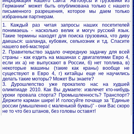
информация нашего сайта "Автобусы и грузовики из
Германии" может быть опубликована только с нашего
письменного разрешения, которое мы даем только
избранным партнерам.
1. Каждый раз читая запросы наших посетителей
понимаешь - насколько велик и могуч русский язык.
Такие термины находят для поиска грузовика, что диву
даешься: шаланда, кубовик, сельхозник и т.д. Спасите
нашего веб-мастера!
2. Правительство задало очередную задачку для всей
страны - как ездить на машинах с двигателями Евро 4,
если их а) не выпускают в России, б) нет топлива, в)
некоторые машины (такие как краны) вообще не
существуют в Евро 4, г) китайцы еще не научились
делать такие моторы? Может Вы знаете?
3. Дурошлепство уже прокатило нас на худшей
олимпиаде 2010. Как Вы думаете: извлечет кто-нибудь
уроки провала спорта? Промышленность? Транспорт?
Держите карман шире! И голосуйте почаще за "Единые
россии (умышленно с маленькой буквы)" - они Вас скоро
не то что без штанов, без головы оставят!