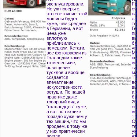
эксплуатировали.
Fa
Но уж поверьте,
оч
что состояние этой
на
машины будет
ез
хуже, чем среднее
то
в Германии, а вот
Ге
цена уже
пи
вплотную
вы
приблизилась к
б
немецким. Кстати,
уп
все фотографии из
Мн
Голландии какие-
ко
то меленькие,
во
освещение
та
тусклое и вообще,
ма
создается
"Г
впечатление
во
искусственности,
вы
ретуши. По нашей
а 
практике даже
бы
товарный вид у
20
"голландцев" хуже,
оп
а вот по технике
во
гораздо хуже чем у
"Г
тех машин, что мы
Ст
продаем, к тому же
тя
у них практически
ук
всегда
чт