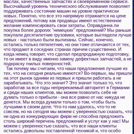
маслах, качественных запчастях и своевременном сервисе.
Высочайший уровень технического обслуживания позволяет
поддерживать состояние машин на уровне практически
новых. Понятно, что все это напрямую отражается на цене
предложений, потому как продавцы имеют естественное
желание компенсировать свои затраты. Оправданна ли
покупка более дорогих "немецких" предложений? Мы раньше
покупали десятилетние грузовики, которые выглядели лучше
новых - настолько были вылизаны. Сейчас, конечно,
остались только пятилетние, но они тоже отличаются от тех,
что продают в соседних странах причем существенно. И
когда немец говорит, что сделал предпродажную подготовку,
то он имеет в виду именно замену дефектных запчастей, а не
подкраску гнилых поверхностей.
Так почему мы считаем, что наши предложения лучшие из
тех, что на сегодня реально имеются? Во-первых, мы пришли
на этот рынок одними из первых и пришли работать а не
зарабатывать. Что это значит? Это значит только то, что
заработав за все годы непререкаемый авторитет в Германии
и среди наших клиентов, мы можем позволить себе не
думать только о прибыли - она все равно от нас никуда не
денется. Мы всегда думали только о том, чтобы быть
лучшими в своем деле. Что-то нам удалось, что-то не
совсем, но на сегодня мы можем с уверенностью сказать, что
ни одна из конкурирующих фирм не способна предложить
столь широкий перечень предложений и услуг как у нас! Мы
можем с уверенностью сказать, что все наши клиенты
остались довольны поставленной техникой и, что особо