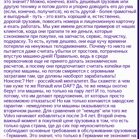
это значит? Можно, конечно, взять дешевый грузовик или
другую технику и потом долго и упорно доводить его до ума
(если, конечно, получится), но есть другой - более грамотный
и выгодный - путь - это взять хороший и, естественно,
дорогой грузовик, повесить номера и лицензионную карточку
и ехать работать. Мы уже имеем десятки примеров от наших
клиентов, когда они тратили те же деньги, которые
сэкономили при покупке, на запчасти, сервис, подчистку,
подкраску. То есть, купив дешево, они еще кучу времени
потеряли на ненужных телодвижениях. Почему-то никто не
пытается даже считать убытки от простоев, потраченных
впустую машино-дней! Правильно, ведь в среде
перевозчиков еще не принято делать экономических
расчетов, а посему они предпочитают считать копейки при
покупке машины, но потом смиряются с огромными
затратами там, где должны наоборот зарабатывать!
Нонсенс? Нет - российский менталитет. Вы скажете: а чем
там хуже те же Renault или DAF? Да, те же немцы охотно
берут эти машины, но только на пару лет! И то, только
потому, что им делают предложения, от которых просто
невозможно отказаться! Но как только кончаются заводские
гарантии - немедленно эти машины оказываются на
вторичном рынке. Для сравнения от "немцев" или того же
Volvo начинают избавляться после 3-4 лет. Второй очень
важный момент в покупной цене грузовика в том, что есть
только одна страна, где до сих пор неукоснительно
соблюдают основные требования в обслуживании грузовиков
- Германия. Это значит, что только в Германии не экономят на