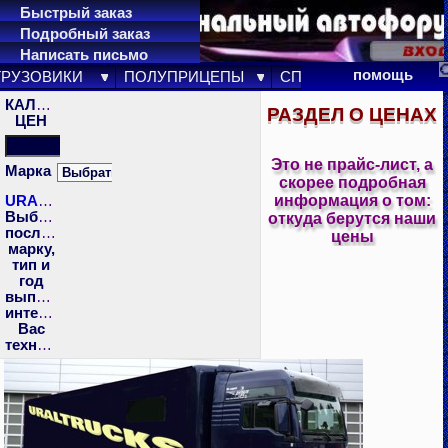
Быстрый заказ
Подробный заказ
Написать письмо
карта сайта
помощь
ГРУЗОВИКИ
ПОЛУПРИЦЕПЫ
СПЕЦТЕХНИКА
ПР
КАЛЬКУЛЯТОР
РАЗДЕЛ О ЦЕНАХ
ЦЕН
Это не прайс-лист, а
Марка
скорее подробная
информация о том:
URALTRUCKS
Выберите
откуда берутся наши
последовательно
цены
марку,
тип и
год
выпуска
интересующей
Вас
техники!