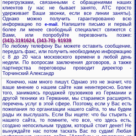
перегрузками, связанными с обращениями наших
клиентов (у нас не бывает занято, АТС просто
удерживает Ваши звонки, если все линии заняты).
Однако можно получить гарантированно всю
информацию по
. Напишите письмо и первый
e-mail
более ли менее свободный специалист свяжется с
Вами, или попробуйте перезвонить позже:
(343)-3191624, (343-70)- 91939
По любому телефону Вы можете оставить сообщение,
передать факс, или получить необходимую информацию
с 8 до 20 часа московского времени в любой день
недели. По вопросам заключения договоров, а также
партнерства переговоры проводит директор -
Торчинский Александр
Конечно, нам много пишут. Однако это не значит, что
ваше мнение о нашем сайте нам неинтересно. Более
того, занимаясь продажей грузовиков из Германии и
другой техники из Германии, мы стараемся расширять
перечень услуг в этой сфере. Поэтому, если у Вас есть
пожелания по организации нашего сайта, то мы будем
рады их выслушать. Если Вы ищете: что бы стырить с
нашего сайта, то помните, что все, что здесь есть,
создано непосильным трудом, который стоит денег! Не
вынуждайте нас потом таскать Вас по судам! Любая