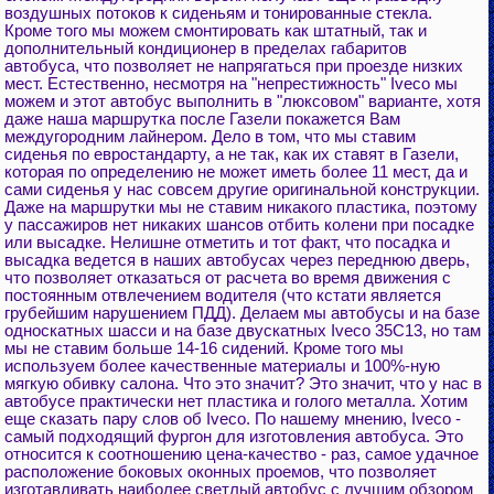
воздушных потоков к сиденьям и тонированные стекла.
Кроме того мы можем смонтировать как штатный, так и
дополнительный кондиционер в пределах габаритов
автобуса, что позволяет не напрягаться при проезде низких
мест. Естественно, несмотря на "непрестижность" Iveco мы
можем и этот автобус выполнить в "люксовом" варианте, хотя
даже наша маршрутка после Газели покажется Вам
междугородним лайнером. Дело в том, что мы ставим
сиденья по евростандарту, а не так, как их ставят в Газели,
которая по определению не может иметь более 11 мест, да и
сами сиденья у нас совсем другие оригинальной конструкции.
Даже на маршрутки мы не ставим никакого пластика, поэтому
у пассажиров нет никаких шансов отбить колени при посадке
или высадке. Нелишне отметить и тот факт, что посадка и
высадка ведется в наших автобусах через переднюю дверь,
что позволяет отказаться от расчета во время движения с
постоянным отвлечением водителя (что кстати является
грубейшим нарушением ПДД). Делаем мы автобусы и на базе
односкатных шасси и на базе двускатных Iveco 35C13, но там
мы не ставим больше 14-16 сидений. Кроме того мы
используем более качественные материалы и 100%-ную
мягкую обивку салона. Что это значит? Это значит, что у нас в
автобусе практически нет пластика и голого металла. Хотим
еще сказать пару слов об Iveco. По нашему мнению, Iveco -
самый подходящий фургон для изготовления автобуса. Это
относится к соотношению цена-качество - раз, самое удачное
расположение боковых оконных проемов, что позволяет
изготавливать наиболее светлый автобус с лучшим обзором