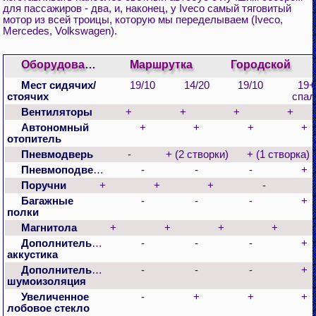
для пассажиров - два, и, наконец, у Iveco самый тяговитый
мотор из всей троицы, которую мы переделываем (Iveco,
Mercedes, Volkswagen).
Оборудование*\Тип
Маршрутка
Городской
Мест сидячих/
19/10
14/20
19/10
19+
стоячих
спа
Вентиляторы
+
+
+
+
Автономный
+
+
+
+
отопитель
Пневмодверь
-
+ (2 створки)
+ (1 створка)
Пневмоподвеска
-
-
-
+
Поручни
+
+
+
-
Багажные
-
-
-
+
полки
Магнитола
+
+
+
+
Дополнительная
-
-
-
+
аккустика
Дополнительная
-
-
-
+
шумоизоляция
Увеличенное
-
+
+
+
лобовое стекло