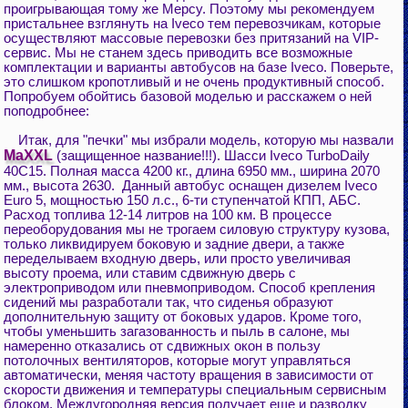
проигрывающая тому же Мерсу. Поэтому мы рекомендуем
пристальнее взглянуть на Iveco тем перевозчикам, которые
осуществляют массовые перевозки без притязаний на VIP-
сервис. Мы не станем здесь приводить все возможные
комплектации и варианты автобусов на базе Iveco. Поверьте,
это слишком кропотливый и не очень продуктивный способ.
Попробуем обойтись базовой моделью и расскажем о ней
поподробнее:
Итак, для "печки" мы избрали модель, которую мы назвали
MaXXL
(защищенное название!!!). Шасси Iveco TurboDaily
40С15. Полная масса 4200 кг., длина 6950 мм., ширина 2070
мм., высота 2630. Данный автобус оснащен дизелем Iveco
Euro 5, мощностью 150 л.с., 6-ти ступенчатой КПП, АБС.
Расход топлива 12-14 литров на 100 км. В процессе
переоборудования мы не трогаем силовую структуру кузова,
только ликвидируем боковую и задние двери, а также
переделываем входную дверь, или просто увеличивая
высоту проема, или ставим сдвижную дверь с
электроприводом или пневмоприводом. Способ крепления
сидений мы разработали так, что сиденья образуют
дополнительную защиту от боковых ударов. Кроме того,
чтобы уменьшить загазованность и пыль в салоне, мы
намеренно отказались от сдвижных окон в пользу
потолочных вентиляторов, которые могут управляться
автоматически, меняя частоту вращения в зависимости от
скорости движения и температуры специальным сервисным
блоком. Междугородняя версия получает еще и разводку