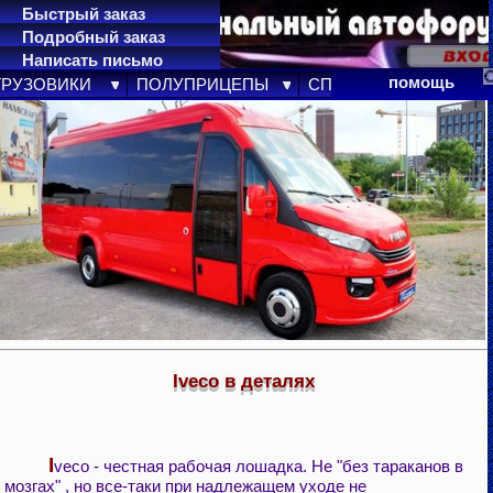
Быстрый заказ
Подробный заказ
Написать письмо
карта сайта
помощь
ГРУЗОВИКИ
ПОЛУПРИЦЕПЫ
СПЕЦТЕХНИКА
ПР
Iveco в деталях
I
veco - честная рабочая лошадка. Не "без тараканов в
мозгах" , но все-таки при надлежащем уходе не