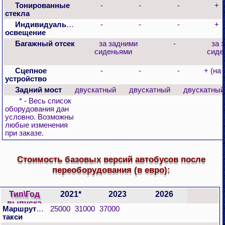
Тонированные
-
-
-
+
стекла
Индивидуальное
-
-
-
+
освещение
Багажный отсек
за задними
-
за 
сиденьями
сиде
Сцепное
-
-
-
+ (на
устройство
Задний мост
двускатный
двускатный
двускатный
* - Весь список
оборудования дан
условно. Возможны
любые изменения
при заказе.
Стоимость базовых версий автобусов после
переоборудования (в евро):
Тип\Год
2021*
2023
2026
выпуска
Маршрутное
25000
31000
37000
шасси
такси