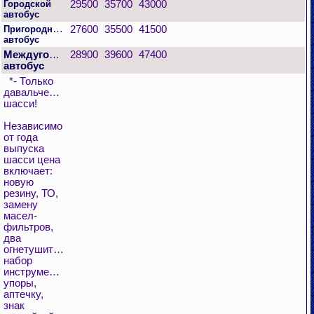
Городской
29500
35700
43000
автобус
Пригородный
27600
35500
41500
автобус
Междугородний
28900
39600
47400
автобус
*- Только
давальческое
шасси!
Независимо
от года
выпуска
шасси цена
включает:
новую
резину, ТО,
замену
масел-
фильтров,
два
огнетушителя,
набор
инструментов,
упоры,
аптечку,
знак