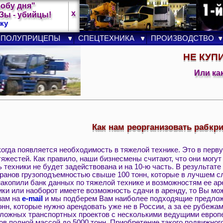
лобу дня"
x
ы - убийцы!
ку
ПОЛУПРИЦЕПЫ
СПЕЦТЕХНИКА
ПРОИЗВОДСТВО
НЕ КУП
Или ка
Как нам реорганизовать рабкр
 когда появляется необходимость в тяжелой технике. Это в пер
тяжестей. Как правило, наши бизнесмены считают, что они могут
 техники не будет задействована и на 10-ю часть. В результат
кранов грузоподъемностью свыше 100 тонн, которые в лучшем с
накопили банк данных по тяжелой технике и возможностям ее а
ики или наоборот имеете возможность сдачи в аренду, то Вы мо
нам на
e-mail
и мы подберем Вам наиболее подходящие предложе
нн, которые нужно арендовать уже не в России, а за ее рубежа
ложных транспортных проектов с несколькими ведущими европ
 полной массой до 5000 тонн. Приобретение такого подвижного