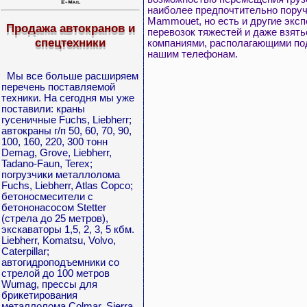
наиболее предпочтительно пору
Mammouet, но есть и другие эксп
Продажа автокранов и
перевозок тяжестей и даже взять
спецтехники
компаниями, располагающими под
нашим телефонам.
Мы все больше расширяем
перечень поставляемой
техники. На сегодня мы уже
поставили: краны
гусеничные Fuchs, Liebherr;
автокраны г/п 50, 60, 70, 90,
100, 160, 220, 300 тонн
Demag, Grove, Liebherr,
Tadano-Faun, Terex;
погрузчики металлолома
Fuchs, Liebherr, Atlas Copco;
бетоносмесители с
бетононасосом Stetter
(стрела до 25 метров),
экскаваторы 1,5, 2, 3, 5 кбм.
Liebherr, Komatsu, Volvo,
Caterpillar;
автогидроподъемники со
стрелой до 100 метров
Wumag, прессы для
брикетирования
металлолома Colmar, Sierra.