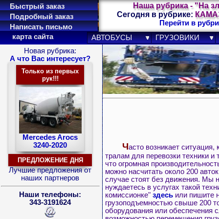
Наша рубрика - "На з
Быстрый заказ
Сегодня в рубрике:
КАМАЗ
Подробный заказ
Перейти в рубри
Написать письмо
карта сайта
АВТОБУСЫ
ГРУЗОВИКИ
Новая рубрика:
А что Вас интересует?
Только из первых
рук!!!
Mercedes Arocs
Ч
3240-2020
асто возникает ситуация,
тралам для перевозки техники и 
ПРЕДЛОЖЕНИЕ ДНЯ
что огромная производительность
Лучшие предложения от
можно насчитать около 200 авто
наших партнеров
случае стоят без движения. Мы 
нуждаетесь в услугах такой техн
Наши телефоны:
комиссионке"
здесь
или пишите 
343-3191624
грузоподъемностью свыше 200 то
оборудования или обеспечения с
возможностью перемещения грузов