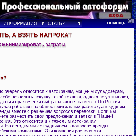
помощь
ИНФОРМАЦИЯ
СТАТЬИ
ИТЬ, А ВЗЯТЬ НАПРОКАТ
к минимизировать затраты
ин?
вую очередь относится к автокранам, мощным бульдозерам,
 себе позволить покупку такой техники, однако не учитывают,
е деньги практически выбрасываются на ветер. По России
лучае работают на общестроительных работах, а в худшем
ренды вместе с решением вопросов перевозки. Если Вы
жете разместить свои предложения и заявки в "Нашей
ния. Это относится и к тяжелым автокранам
ми. На сегодня мы сотрудничаем в вопросах аренды
ейскими компаниями. Эти компании располагают
 состава или таких кранов стоит баснословных денег, поэтому