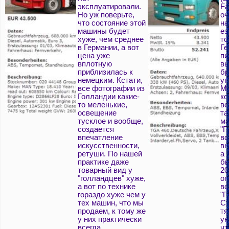
эксплуатировали.
Fa
Но уж поверьте,
оч
что состояние этой
на
машины будет
ез
хуже, чем среднее
то
в Германии, а вот
Ге
цена уже
пи
вплотную
вы
приблизилась к
б
немецким. Кстати,
уп
все фотографии из
Мн
Голландии какие-
ко
то меленькие,
во
освещение
та
тусклое и вообще,
ма
создается
"Г
впечатление
во
искусственности,
вы
ретуши. По нашей
а 
практике даже
бы
товарный вид у
20
"голландцев" хуже,
оп
а вот по технике
во
гораздо хуже чем у
"Г
тех машин, что мы
Ст
продаем, к тому же
тя
у них практически
ук
всегда
чт