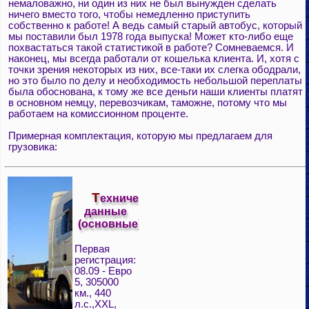
немаловажно, ни один из них не был вынужден сделать
ничего вместо того, чтобы немедленно приступить
собственно к работе! А ведь самый старый автобус, который
мы поставили был 1978 года выпуска! Может кто-либо еще
похвастаться такой статистикой в работе? Сомневаемся. И
наконец, мы всегда работали от кошелька клиента. И, хотя с
точки зрения некоторых из них, все-таки их слегка ободрали,
но это было по делу и необходимость небольшой переплаты
была обоснована, к тому же все деньги наши клиенты платят
в основном немцу, перевозчикам, таможне, потому что мы
работаем на комиссионном проценте.
Примерная комплектация, которую мы предлагаем для
грузовика:
Т
ехнические
данные
(основные)
Первая
регистрация:
08.09 - Евро
5, 305000
км., 440
л.с.,XXL,