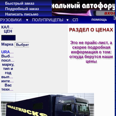
Быстрый заказ
Подробный заказ
Написать письмо
карта сайта
помощь
ГРУЗОВИКИ
ПОЛУПРИЦЕПЫ
СПЕЦТЕХНИКА
ПР
КАЛЬКУЛЯТОР
РАЗДЕЛ О ЦЕНАХ
ЦЕН
Это не прайс-лист, а
Марка
скорее подробная
информация о том:
URALTRUCKS
Выберите
откуда берутся наши
последовательно
цены
марку,
тип и
год
выпуска
интересующей
Вас
техники!