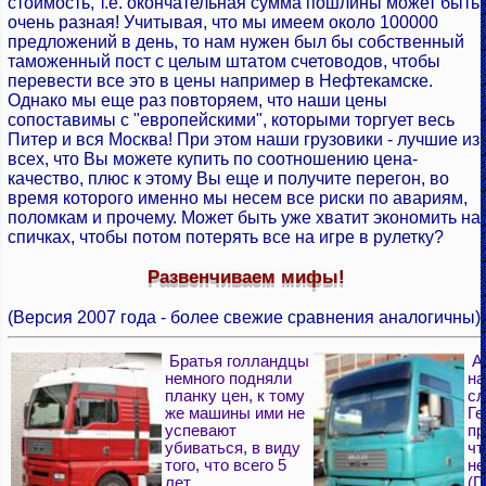
стоимость, т.е. окончательная сумма пошлины может быть
очень разная! Учитывая, что мы имеем около 100000
предложений в день, то нам нужен был бы собственный
таможенный пост с целым штатом счетоводов, чтобы
перевести все это в цены например в Нефтекамске.
Однако мы еще раз повторяем, что наши цены
сопоставимы с "европейскими", которыми торгует весь
Питер и вся Москва! При этом наши грузовики - лучшие из
всех, что Вы можете купить по соотношению цена-
качество, плюс к этому Вы еще и получите перегон, во
время которого именно мы несем все риски по авариям,
поломкам и прочему. Может быть уже хватит экономить на
спичках, чтобы потом потерять все на игре в рулетку?
Развенчиваем мифы!
(Версия 2007 года - более свежие сравнения аналогичны)
Братья голландцы
А 
немного подняли
на
планку цен, к тому
сл
же машины ими не
Ге
успевают
пр
убиваться, в виду
чт
того, что всего 5
не
лет
(D