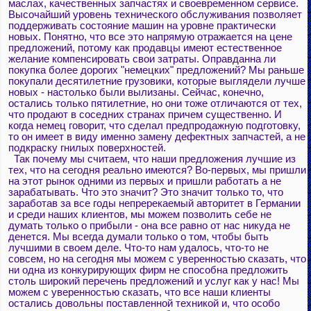
маслах, качественных запчастях и своевременном сервисе.
Высочайший уровень технического обслуживания позволяет
поддерживать состояние машин на уровне практически
новых. Понятно, что все это напрямую отражается на цене
предложений, потому как продавцы имеют естественное
желание компенсировать свои затраты. Оправданна ли
покупка более дорогих "немецких" предложений? Мы раньше
покупали десятилетние грузовики, которые выглядели лучше
новых - настолько были вылизаны. Сейчас, конечно,
остались только пятилетние, но они тоже отличаются от тех,
что продают в соседних странах причем существенно. И
когда немец говорит, что сделал предпродажную подготовку,
то он имеет в виду именно замену дефектных запчастей, а не
подкраску гнилых поверхностей.
Так почему мы считаем, что наши предложения лучшие из
тех, что на сегодня реально имеются? Во-первых, мы пришли
на этот рынок одними из первых и пришли работать а не
зарабатывать. Что это значит? Это значит только то, что
заработав за все годы непререкаемый авторитет в Германии
и среди наших клиентов, мы можем позволить себе не
думать только о прибыли - она все равно от нас никуда не
денется. Мы всегда думали только о том, чтобы быть
лучшими в своем деле. Что-то нам удалось, что-то не
совсем, но на сегодня мы можем с уверенностью сказать, что
ни одна из конкурирующих фирм не способна предложить
столь широкий перечень предложений и услуг как у нас! Мы
можем с уверенностью сказать, что все наши клиенты
остались довольны поставленной техникой и, что особо