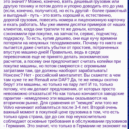
это значит? Можно, конечно, взять дешевый грузовик или
другую технику и потом долго и упорно доводить его до ума
(если, конечно, получится), но есть другой - более грамотный
и выгодный - путь - это взять хороший и, естественно,
дорогой грузовик, повесить номера и лицензионную карточку
и ехать работать. Мы уже имеем десятки примеров от наших
клиентов, когда они тратили те же деньги, которые
сэкономили при покупке, на запчасти, сервис, подчистку,
подкраску. То есть, купив дешево, они еще кучу времени
потеряли на ненужных телодвижениях. Почему-то никто не
пытается даже считать убытки от простоев, потраченных
впустую машино-дней! Правильно, ведь в среде
перевозчиков еще не принято делать экономических
расчетов, а посему они предпочитают считать копейки при
покупке машины, но потом смиряются с огромными
затратами там, где должны наоборот зарабатывать!
Нонсенс? Нет - российский менталитет. Вы скажете: а чем
там хуже те же Renault или DAF? Да, те же немцы охотно
берут эти машины, но только на пару лет! И то, только
потому, что им делают предложения, от которых просто
невозможно отказаться! Но как только кончаются заводские
гарантии - немедленно эти машины оказываются на
вторичном рынке. Для сравнения от "немцев" или того же
Volvo начинают избавляться после 3-4 лет. Второй очень
важный момент в покупной цене грузовика в том, что есть
только одна страна, где до сих пор неукоснительно
соблюдают основные требования в обслуживании грузовиков
- Германия. Это значит, что только в Германии не экономят на