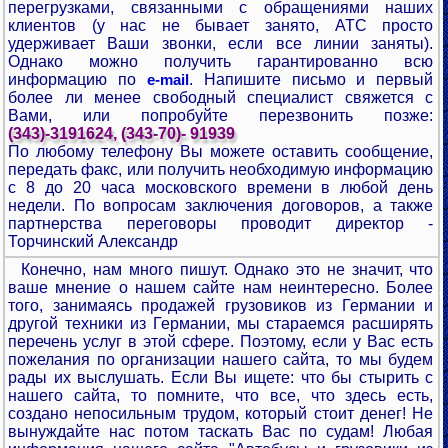
перегрузками, связанными с обращениями наших
клиентов (у нас не бывает занято, АТС просто
удерживает Ваши звонки, если все линии заняты).
Однако можно получить гарантированно всю
информацию по
. Напишите письмо и первый
e-mail
более ли менее свободный специалист свяжется с
Вами, или попробуйте перезвонить позже:
(343)-3191624, (343-70)- 91939
По любому телефону Вы можете оставить сообщение,
передать факс, или получить необходимую информацию
с 8 до 20 часа московского времени в любой день
недели. По вопросам заключения договоров, а также
партнерства переговоры проводит директор -
Торчинский Александр
Конечно, нам много пишут. Однако это не значит, что
ваше мнение о нашем сайте нам неинтересно. Более
того, занимаясь продажей грузовиков из Германии и
другой техники из Германии, мы стараемся расширять
перечень услуг в этой сфере. Поэтому, если у Вас есть
пожелания по организации нашего сайта, то мы будем
рады их выслушать. Если Вы ищете: что бы стырить с
нашего сайта, то помните, что все, что здесь есть,
создано непосильным трудом, который стоит денег! Не
вынуждайте нас потом таскать Вас по судам! Любая