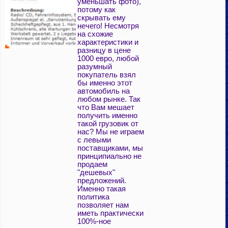
уменьшать фото),
потому как
скрывать ему
нечего! Несмотря
на схожие
характеристики и
разницу в цене
1000 евро, любой
разумный
покупатель взял
бы именно этот
автомобиль на
любом рынке. Так
что Вам мешает
получить именно
такой грузовик от
нас? Мы не играем
с левыми
поставщиками, мы
принципиально не
продаем
"дешевых"
предложений.
Именно такая
политика
позволяет нам
иметь практически
100%-ное