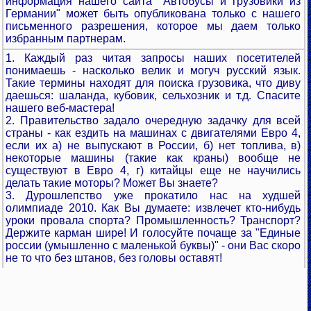
информация нашего сайта "Автобусы и грузовики из
Германии" может быть опубликована только с нашего
письменного разрешения, которое мы даем только
избранным партнерам.
1. Каждый раз читая запросы наших посетителей
понимаешь - насколько велик и могуч русский язык.
Такие термины находят для поиска грузовика, что диву
даешься: шаланда, кубовик, сельхозник и т.д. Спасите
нашего веб-мастера!
2. Правительство задало очередную задачку для всей
страны - как ездить на машинах с двигателями Евро 4,
если их а) не выпускают в России, б) нет топлива, в)
некоторые машины (такие как краны) вообще не
существуют в Евро 4, г) китайцы еще не научились
делать такие моторы? Может Вы знаете?
3. Дурошлепство уже прокатило нас на худшей
олимпиаде 2010. Как Вы думаете: извлечет кто-нибудь
уроки провала спорта? Промышленность? Транспорт?
Держите карман шире! И голосуйте почаще за "Единые
россии (умышленно с маленькой буквы)" - они Вас скоро
не то что без штанов, без головы оставят!