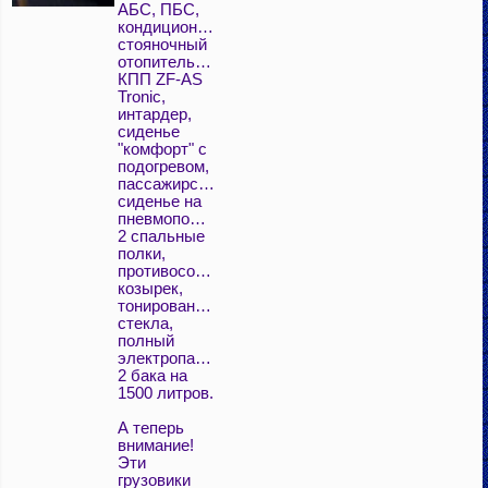
АБС, ПБС,
кондиционер,
стояночный
отопитель,холодильник,
КПП ZF-AS
Tronic,
интардер,
сиденье
"комфорт" с
подогревом,
пассажирское
сиденье на
пневмоподвеске,темпомат,
2 спальные
полки,
противосолнечный
козырек,
тонированные
стекла,
полный
электропакет,
2 бака на
1500 литров.
А теперь
внимание!
Эти
грузовики