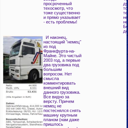
просроченный
ду
техосмотр, что
то
тоже существенно
те
и прямо указывает
н
- есть проблемы!
не
Бе
де
И наконец,
настоящий "немец"
из под
Франкфурта-на-
Майне. Это чистый
2003 год, а первые
два грузовика под
большим
вопросом. Нет
смысла
комментировать
внешний вид
данного грузовика.
Все видно за
версту. Причем
немец не
постеснялся снять
машину крупным
планом (нам даже
пришлось