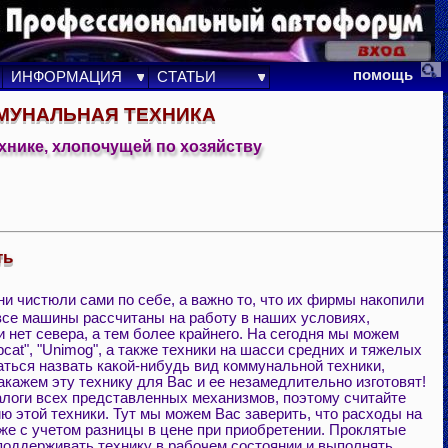
помощь
ИНФОРМАЦИЯ
СТАТЬИ
МУНАЛЬНАЯ ТЕХНИКА
ехнике, хлопочущей по хозяйству
ть
ни чистюли сами по себе, а важно то, что их фирмы накопили
все машины рассчитаны на работу в наших условиях,
и нет севера, а тем более крайнего. На сегодня мы можем
cat", "Unimog", а также техники на шасси средних и тяжелых
аться назвать какой-нибудь вид коммунальной техники,
закажем эту технику для Вас и ее незамедлительно изготовят!
налоги всех представленных механизмов, поэтому считайте
цию этой техники. Тут мы можем Вас заверить, что расходы на
же с учетом разницы в цене при приобретении. Проклятые
поддерживать технику в рабочем состоянии и выполнять