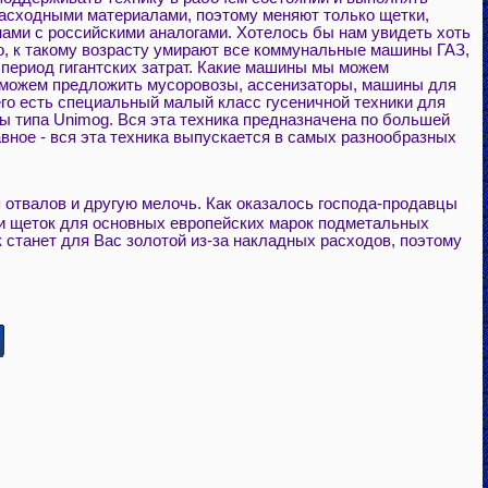
 расходными материалами, поэтому меняют только щетки,
ами с российскими аналогами. Хотелось бы нам увидеть хоть
ло, к такому возрасту умирают все коммунальные машины ГАЗ,
й период гигантских затрат. Какие машины мы можем
 можем предложить мусоровозы, ассенизаторы, машины для
го есть специальный малый класс гусеничной техники для
ы типа Unimog. Вся эта техника предназначена по большей
вное - вся эта техника выпускается в самых разнообразных
отвалов и другую мелочь. Как оказалось господа-продавцы
и щеток для основных европейских марок подметальных
к станет для Вас золотой из-за накладных расходов, поэтому