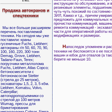
инструкции по обслуживанию, и в
резиновые элементы, подшипники
Продажа автокранов и
чуть-чуть похожий по состоянию 
спецтехники
ЗИЛ, Камаз и т.д., причем умира
предложить для коммунальных н
прочистки коммуникаций, машины
ремонта коммуникаций - экскава
Мы все больше расширяем
части для оперативной работы к
перечень поставляемой
модификациях и размерах.
техники. На сегодня мы уже
поставили: краны
гусеничные Fuchs, Liebherr;
Н
апоследок упомянем и ра
автокраны г/п 50, 60, 70, 90,
техники не беспокоятся о ее по
100, 160, 220, 300 тонн
машин и юбок для отвалов (а так
Demag, Grove, Liebherr,
берите не меньше 10.
Tadano-Faun, Terex;
погрузчики металлолома
Fuchs, Liebherr, Atlas Copco;
бетоносмесители с
бетононасосом Stetter
(стрела до 25 метров),
экскаваторы 1,5, 2, 3, 5 кбм.
Liebherr, Komatsu, Volvo,
Caterpillar;
автогидроподъемники со
стрелой до 100 метров
Wumag, прессы для
брикетирования
металлолома Colmar, Sierra.