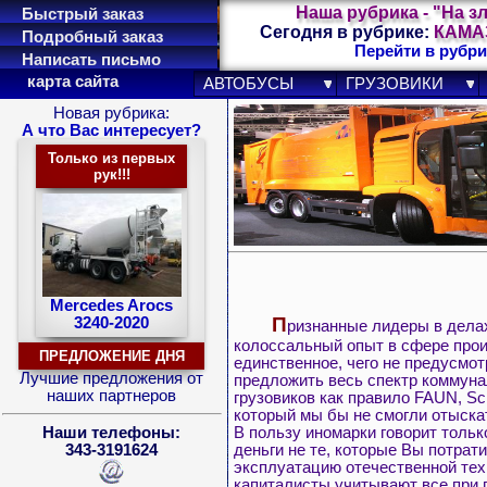
Наша рубрика - "На з
Быстрый заказ
Сегодня в рубрике:
КАМАЗ
Подробный заказ
Перейти в рубри
Написать письмо
карта сайта
АВТОБУСЫ
ГРУЗОВИКИ
Новая рубрика:
А что Вас интересует?
Только из первых
рук!!!
Mercedes Arocs
П
3240-2020
ризнанные лидеры в делах
колоссальный опыт в сфере прои
ПРЕДЛОЖЕНИЕ ДНЯ
единственное, чего не предусмот
Лучшие предложения от
предложить весь спектр коммунал
наших партнеров
грузовиков как правило FAUN, Sc
который мы бы не смогли отыскат
В пользу иномарки говорит тольк
Наши телефоны:
деньги не те, которые Вы потрати
343-3191624
эксплуатацию отечественной тех
капиталисты учитывают все при 