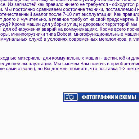
се. Из запчастей как правило ничего не требуется - обходятся
. Мы постоянно сравниваем состояние техники, поставляемой н
отечественный аналог после 7-10 лет эксплуатации! Как прави
ют долго и мучительно, а главное требуют на свой предсмертны
ужд? Кроме машин для уборки улиц и дворовых территорий мы
 для обнаружения аварий на коммуникациях. Кроме всего проче
торы, минипогрузчики типа Bobcat, многофункциональные машин
оммунальных служб в условиях современных мегаполисов, а гла
сходные материалы для коммунальных машин - щетки, юбки для 
следующей эксплуатации. Мы сможем Вам помочь в приобретени
же сами отвалы), но Вы должны помнить, что поставка 1-2 щето