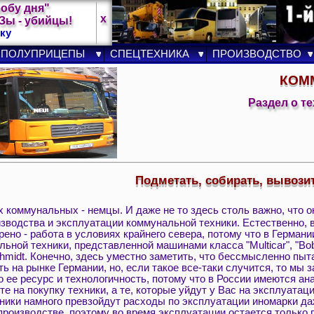
лобу дня"
x
ы - убийцы!
ку
ПОЛУПРИЦЕПЫ
СПЕЦТЕХНИКА
ПРОИЗВОДСТВО
КОМ
Раздел о т
Подметать, собирать, вывози
 коммунальных - немцы. И даже не то здесь столь важно, что о
зводства и эксплуатации коммунальной техники. Естественно, 
рено - работа в условиях крайнего севера, потому что в Германи
ьной техники, представленной машинами класса "Multicar", "Bob
hmidt. Конечно, здесь уместно заметить, что бессмысленно пыт
ь на рынке Германии, но, если такое все-таки случится, то мы 
о ее ресурс и технологичность, потому что в России имеются а
те на покупку техники, а те, которые уйдут у Вас на эксплуата
ники намного превзойдут расходы по эксплуатации иномарки да
производстве, поэтому во время эксплуатации остается только 