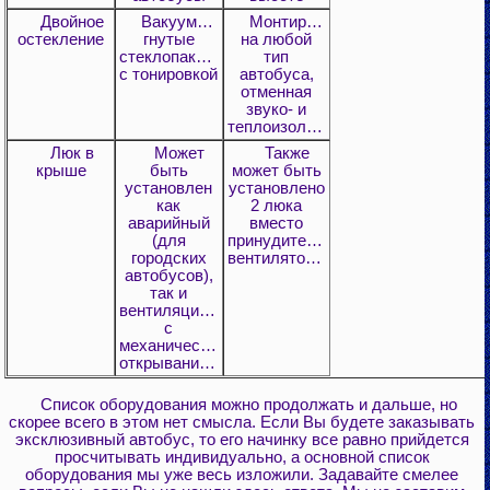
Двойное
Вакуумные
Монтируются
остекление
гнутые
на любой
стеклопакеты
тип
с тонировкой
автобуса,
отменная
звуко- и
теплоизоляция
Люк в
Может
Также
крыше
быть
может быть
установлен
установлено
как
2 люка
аварийный
вместо
(для
принудительных
городских
вентиляторов
автобусов),
так и
вентиляционный
с
механическим
открыванием.
Список оборудования можно продолжать и дальше, но
скорее всего в этом нет смысла. Если Вы будете заказывать
эксклюзивный автобус, то его начинку все равно прийдется
просчитывать индивидуально, а основной список
оборудования мы уже весь изложили. Задавайте смелее