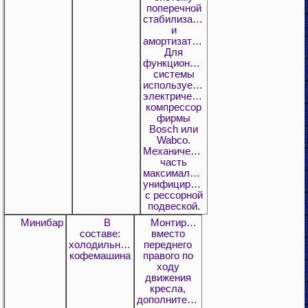
поперечной
стабилизации
и
амортизаторы.
Для
функционирования
системы
используется
электрический
компрессор
фирмы
Bosch или
Wabco.
Механическая
часть
максимально
унифицирована
с рессорной
подвеской.
Минибар
В
Монтируется
составе:
вместо
холодильник,
переднего
кофемашина
правого по
ходу
движения
кресла,
дополнительное