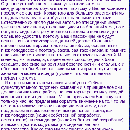
Сцепное устройство мы также устанавливаем на
междугородние автобусы штатно, поэтому у Вас не возникнет
проблем со сцепкой. Кроме того для больших расстояний мы
предлагаем вариант автобуса со спальными креслами.
Естественно их число уменьшается, но эти сиденья имеют
уже не только спинку, отклоняющуюся на больший угол, но и
подушку сиденья с регулировкой наклона и подножки для
большего удобства, поэтому Ваши пассажиры не будут
испытывать дискомфорта в дальней дороге. Спальные
сиденья мы монтируем только на автобусы, оснащенные
пневмоподвеской, поэтому, заказывая такой вариант, помните
о повышении стоимости не только на стоимость сидений. И,
конечно, мы можем, а, скорее всего, скоро будем в базе
оснащать все сиденья ремнями безопасности - и спальные и
обычные, чтобы Ваши пассажиры могли пристегнуться при
желании, а может и всегда (думаем, что наши правила
прийдут к этому).
И еще о комплектации наших автобусов. Сейчас
существует много подобных компаний и в принципе все они
делают одинаковую работу, но некоторые решения у каждой
компании свои и цены тоже. Мы не призываем Вас покупать
только у нас, но предлагаем обратить внимание на то, что мы
не только можем поставить дорогую магнитолу, но и
предлагаем высокотехнологичные решения - такие, как
пневмоподвеска (нашей собственной разработки,
естественно), пневмодвери (нашей собственной разработки),
а также с десяток модификаций сидений нашего
производства. Кроме того мы так тщательно планируем