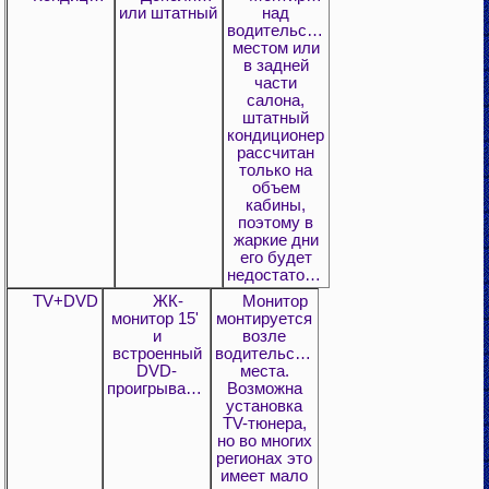
или штатный
над
водительским
местом или
в задней
части
салона,
штатный
кондиционер
рассчитан
только на
объем
кабины,
поэтому в
жаркие дни
его будет
недостаточно.
TV+DVD
ЖК-
Монитор
монитор 15'
монтируется
и
возле
встроенный
водительского
DVD-
места.
проигрыватель
Возможна
установка
TV-тюнера,
но во многих
регионах это
имеет мало