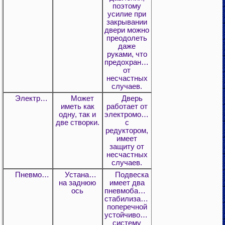
поэтому
усилие при
закрывании
двери можно
преодолеть
даже
руками, что
предохраняет
от
несчастных
случаев.
Электродверь
Может
Дверь
иметь как
работает от
одну, так и
электромотора
две створки.
с
редуктором,
имеет
защиту от
несчастных
случаев.
Пневмоподвеска
Устанавливается
Подвеска
на заднюю
имеет два
ось
пневмобаллона,
стабилизатор
поперечной
устойчивости,
систему