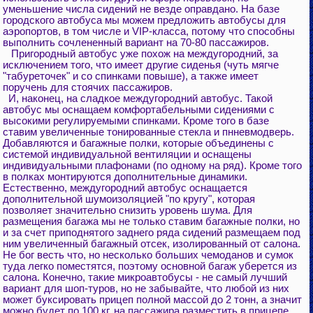
уменьшение числа сидений не везде оправдано. На базе
городского автобуса мы можем предложить автобусы для
аэропортов, в том числе и VIP-класса, потому что способны
выполнить сочлененный вариант на 70-80 пассажиров.
Пригородный автобус уже похож на междугородний, за
исключением того, что имеет другие сиденья (чуть мягче
"табуреточек" и со спинками повыше), а также имеет
поручень для стоячих пассажиров.
И, наконец, на сладкое междугородний автобус. Такой
автобус мы оснащаем комфортабельными сидениями с
высокими регулируемыми спинками. Кроме того в базе
ставим увеличенные тонированные стекла и пнневмодверь.
Добавляются и багажные полки, которые объединены с
системой индивидуальной вентиляции и оснащены
индивидуальными плафонами (по одному на ряд). Кроме того
в полках монтируются дополнительные динамики.
Естественно, междугородний автобус оснащается
дополнительной шумоизоляцией "по кругу", которая
позволяет значительно снизить уровень шума. Для
размещения багажа мы не только ставим багажные полки, но
и за счет приподнятого заднего ряда сидений размещаем под
ним увеличенный багажный отсек, изолированный от салона.
Не бог весть что, но несколько больших чемоданов и сумок
туда легко поместятся, поэтому основной багаж уберется из
салона. Конечно, такие микроавтобусы - не самый лучший
вариант для шоп-туров, но не забывайте, что любой из них
может буксировать прицеп полной массой до 2 тонн, а значит
можно будет по 100 кг. на пассажира разместить в прицепе.