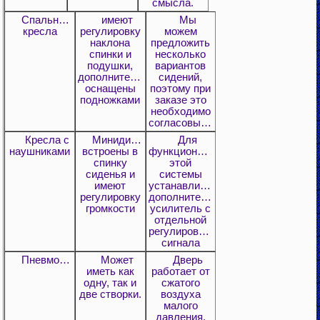
смысла.
Спальные
имеют
Мы
кресла
регулировку
можем
наклона
предложить
спинки и
несколько
подушки,
вариантов
дополнительно
сидений,
оснащены
поэтому при
подножками
заказе это
необходимо
согласовывать.
Кресла с
Минидинамики
Для
наушниками
встроены в
функционирования
спинку
этой
сиденья и
системы
имеют
устанавливается
регулировку
дополнительный
громкости
усилитель с
отдельной
регулировкой
сигнала
Пневмодверь
Может
Дверь
иметь как
работает от
одну, так и
сжатого
две створки.
воздуха
малого
давления,