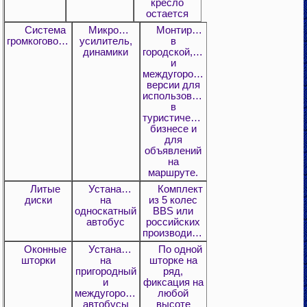
кресло
остается
Система
Микрофон,
Монтируется
громкоговорителя
усилитель,
в
динамики
городской,пригородной
и
междугородней
версии для
использования
в
туристическом
бизнесе и
для
объявлений
на
маршруте.
Литые
Устанавливаются
Комплект
диски
на
из 5 колес
односкатный
BBS или
автобус
российских
производителей
Оконные
Устанавливаются
По одной
шторки
на
шторке на
пригородный
ряд,
и
фиксация на
междугородний
любой
автобусы
высоте