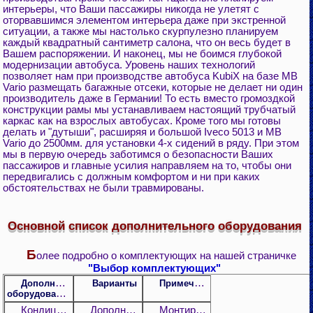
интерьеры, что Ваши пассажиры никогда не улетят с
оторвавшимся элементом интерьера даже при экстренной
ситуации, а также мы настолько скурпулезно планируем
каждый квадратный сантиметр салона, что он весь будет в
Вашем распоряжении. И наконец, мы не боимся глубокой
модернизации автобуса. Уровень наших технологий
позволяет нам при производстве автобуса KubiX на базе MB
Vario размещать багажные отсеки, которые не делает ни один
производитель даже в Германии! То есть вместо громоздкой
конструкции рамы мы устанавливаем настоящий трубчатый
каркас как на взрослых автобусах. Кроме того мы готовы
делать и "дутыши", расширяя и большой Iveco 5013 и MB
Vario до 2500мм. для установки 4-х сидений в ряду. При этом
мы в первую очередь заботимся о безопасности Ваших
пассажиров и главные усилия направляем на то, чтобы они
передвигались с должным комфортом и ни при каких
обстоятельствах не были травмированы.
Основной список дополнительного оборудования
Б
олее подробно о комплектующих на нашей страничке
"Выбор комплектующих"
Примечания
Дополнительное
Варианты
оборудование
Кондиционер
Дополнительный
Монтируется