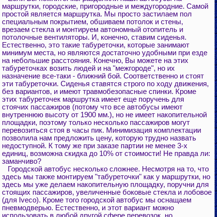
маршрутки, городские, пригородные и междугородние. Самой
простой является маршрутка. Мы просто застилаем пол
специальным покрытием, обшиваем потолок и стены,
врезаем стекла и монтируем автономный отопитель и
потолочные вентиляторы. И, конечно, ставим сиденья.
Естественно, это такие табуреточки, которые занимают
минимум места, но являются достаточно удобными при езде
на небольшие расстояния. Конечно, Вы можете на этих
табуреточках возить людей и на "межгороде", но их
назначение все-таки - ближний бой. Соответственно и стоят
эти табуреточки. Сиденья ставятся строго по ходу движения,
без вариантов, и имеют травмобезопасные спинки. Кроме
этих табуреточек маршрутка имеет еще поручень для
стоячих пассажиров (потому что все автобусы имеют
внутреннюю высоту от 1900 мм.), но не имеет накопительной
площадки, поэтому только несколько пассажиров могут
перевозиться стоя в часы пик. Минимизация комплектации
позволила нам предложить цену, которую трудно назвать
недоступной. К тому же при заказе партии не менее 3-х
единиц, возможна скидка до 10% от стоимости! Не правда ли:
заманчиво?
Городской автобус несколько сложнее. Несмотря на то, что
здесь мы также монтируем "табуреточки" как у маршрутки, но
здесь мы уже делаем накопительную площадку, поручни для
стоящих пассажиров, увеличенные боковые стекла и лобовое
(для Iveco). Кроме того городской автобус мы оснащаем
пневмодверью. Естественно, и этот вариант можно
использовать в любой другой сфере перевозок, но